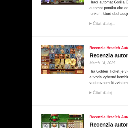
Hrací automat Gorilla 
automat ponúka ako do
funkcií, ktoré obohacuj
Čítať ďalej...
Recenzie Hracích Au
Recenzia auto
March 14, 2025
Hra Golden Ticket je 
a tvoria výherné komb
vodorovnom či zvislo
Čítať ďalej...
Recenzie Hracích Au
Recenzia auto