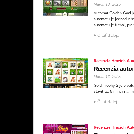
March 13, 2025
Automat Golden Goal j
automatu je jednoduché
automatu je futbal, pr
Čítať ďalej...
Recenzie Hracích Au
Recenzia auto
March 13, 2025
Gold Trophy 2 je 5 val
staviť až 5 mincí na l
Čítať ďalej...
Recenzie Hracích Au