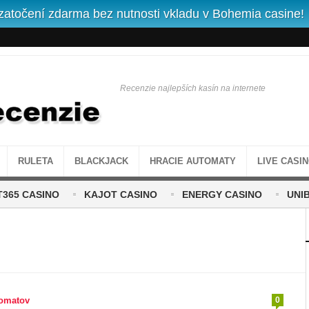
 zatočení zdarma bez nutnosti vkladu v Bohemia casine!
Recenzie najlepších kasín na internete
RULETA
BLACKJACK
HRACIE AUTOMATY
LIVE CASI
T365 CASINO
KAJOT CASINO
ENERGY CASINO
UNI
tomatov
0