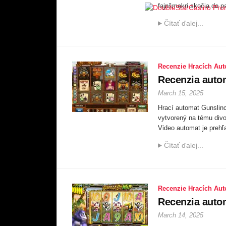
fajnšmekri skočia do 
Čítať ďalej...
Recenzie Hracích Au
Recenzia auto
March 15, 2025
Hrací automat Gunslinc
vytvorený na tému divo
Video automat je preh
Čítať ďalej...
Recenzie Hracích Au
Recenzia autom
March 14, 2025