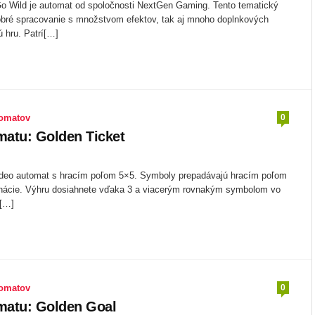
Go Wild je automat od spoločnosti NextGen Gaming. Tento tematický
bré spracovanie s množstvom efektov, tak aj mnoho doplnkových
ú hru. Patrí[…]
tomatov
0
matu: Golden Ticket
video automat s hracím poľom 5×5. Symboly prepadávajú hracím poľom
inácie. Výhru dosiahnete vďaka 3 a viacerým rovnakým symbolom vo
m[…]
tomatov
0
matu: Golden Goal