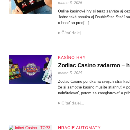
marec 6, 2025
Online kasínové hry si teraz zahráte aj ce
Jedno také ponúka aj DoubleStar. Stačí sa 
a hneď sa pred[…]
Čítať ďalej...
KASÍNO HRY
Zodiac Casino zadarmo – h
marec 5, 2025
Zodiac Casino ponúka na svojich stránkac
že si samotné kasíno musíte stiahnuť v p
nainštalovať, potom sa zaregistrovať a pri
Čítať ďalej...
HRACIE AUTOMATY