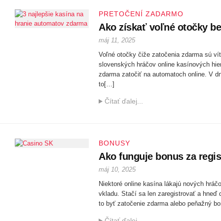
PRETOČENÍ ZADARMO
Ako získať voľné otočky be
máj 11, 2025
Voľné otočky čiže zatočenia zdarma sú 
slovenských hráčov online kasínových hie
zdarma zatočiť na automatoch online. V 
to[…]
Čítať ďalej...
BONUSY
Ako funguje bonus za regis
máj 10, 2025
Niektoré online kasína lákajú nových hráč
vkladu. Stačí sa len zaregistrovať a hneď
to byť zatočenie zdarma alebo peňažný b
Čítať ďalej...