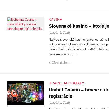
KASÍNA
Slovenské kasíno – ktoré j
február 4, 2025
Najviac slovenské kasíno je jednoznačne
pekný názov, slovenská zákaznícka podpo
Casino bolo založené v roku 2025. Jeho c
českým hráčom,[…]
Čítať ďalej...
HRACIE AUTOMATY
Unibet Casino – hracie au
registrácie
február 3, 2025