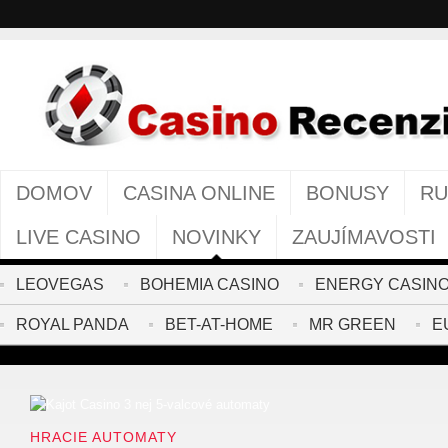
DOMOV
CASINA ONLINE
BONUSY
RU
LIVE CASINO
NOVINKY
ZAUJÍMAVOSTI
LEOVEGAS
BOHEMIA CASINO
ENERGY CASIN
ROYAL PANDA
BET-AT-HOME
MR GREEN
E
HRACIE AUTOMATY