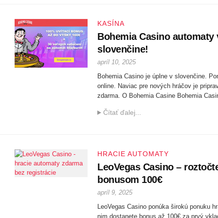
KASÍNA
Bohemia Casino automaty 
slovenčine!
apríl 10, 2025
Bohemia Casino je úplne v slovenčine. P
online. Naviac pre nových hráčov je pripr
zdarma. O Bohemia Casine Bohemia Casin
Čítať ďalej...
HRACIE AUTOMATY
LeoVegas Casino – roztočt
bonusom 100€
apríl 9, 2025
LeoVegas Casino ponúka širokú ponuku hr
nim dostanete bonus až 100€ za prvý vkla