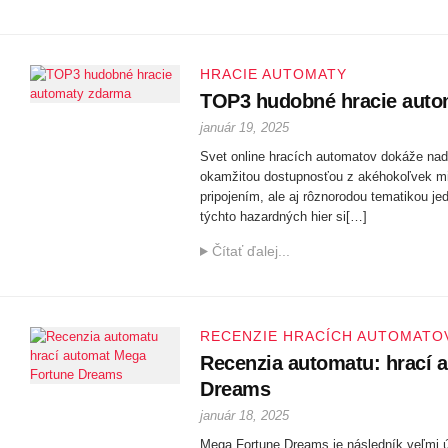
HRACIE AUTOMATY
TOP3 hudobné hracie auto
január 19, 2025
Svet online hracích automatov dokáže nad
okamžitou dostupnosťou z akéhokoľvek mi
pripojením, ale aj rôznorodou tematikou je
týchto hazardných hier si[…]
Čítať ďalej...
RECENZIE HRACÍCH AUTOMATO
Recenzia automatu: hrací 
Dreams
január 18, 2025
Mega Fortune Dreams je následník veľmi 