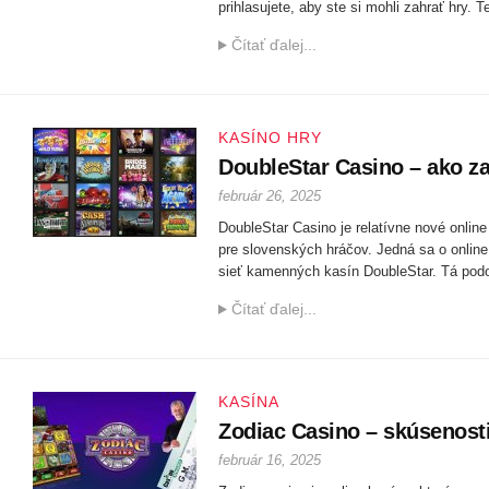
prihlasujete, aby ste si mohli zahrať hry. 
Čítať ďalej...
KASÍNO HRY
DoubleStar Casino – ako za
február 26, 2025
DoubleStar Casino je relatívne nové onlin
pre slovenských hráčov. Jedná sa o onlin
sieť kamenných kasín DoubleStar. Tá po
Čítať ďalej...
KASÍNA
Zodiac Casino – skúsenost
február 16, 2025