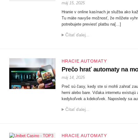
máj 15, 2025
Hranie v online kasínach je služba ako kaž
Tu máte navyše možnosť, že môžete vyhrať
potrebujete previesť platbu na[…]
Čítať ďalej...
HRACIE AUTOMATY
Prečo hrať automaty na mo
máj 14, 2025
Preč sú časy, kedy ste si mohli zahrať zau
herni alebo bare. Vďaka internetu existujú
kedykoľvek a kdekoľvek. Naposledy sa au
Čítať ďalej...
HRACIE AUTOMATY