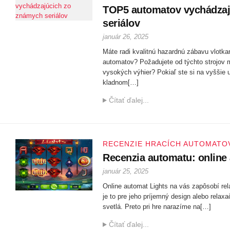
TOP5 automatov vychádzaj
seriálov
január 26, 2025
Máte radi kvalitnú hazardnú zábavu vlotk
automatov? Požadujete od týchto strojov
vysokých výhier? Pokiaľ ste si na vyššie
kladnom[…]
Čítať ďalej...
RECENZIE HRACÍCH AUTOMATO
Recenzia automatu: online
január 25, 2025
Online automat Lights na vás zapôsobí r
je to pre jeho príjemný design alebo rela
svetlá. Preto pri hre narazíme na[…]
Čítať ďalej...