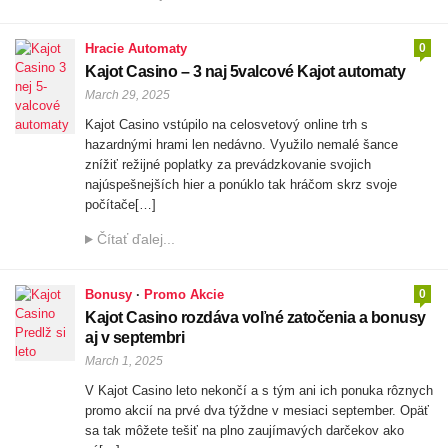
Hracie Automaty
0
Kajot Casino – 3 naj 5valcové Kajot automaty
March 29, 2025
Kajot Casino vstúpilo na celosvetový online trh s
hazardnými hrami len nedávno. Využilo nemalé šance
znížiť režijné poplatky za prevádzkovanie svojich
najúspešnejších hier a ponúklo tak hráčom skrz svoje
počítače[…]
Čítať ďalej...
Bonusy
·
Promo Akcie
0
Kajot Casino rozdáva voľné zatočenia a bonusy
aj v septembri
March 1, 2025
V Kajot Casino leto nekončí a s tým ani ich ponuka rôznych
promo akcií na prvé dva týždne v mesiaci september. Opäť
sa tak môžete tešiť na plno zaujímavých darčekov ako