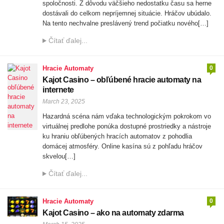
spoločnosti. Z dôvodu väčšieho nedostatku času sa herne
dostávali do celkom nepríjemnej situácie. Hráčov ubúdalo.
Na tento nechvalne preslávený trend počiatku nového[…]
Čítať ďalej...
Hracie Automaty
0
Kajot Casino – obľúbené hracie automaty na
internete
March 23, 2025
Hazardná scéna nám vďaka technologickým pokrokom vo
virtuálnej predlohe ponúka dostupné prostriedky a nástroje
ku hraniu obľúbených hracích automatov z pohodlia
domácej atmosféry. Online kasína sú z pohľadu hráčov
skvelou[…]
Čítať ďalej...
Hracie Automaty
0
Kajot Casino – ako na automaty zdarma