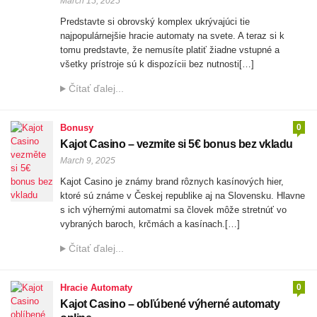
March 15, 2025
Predstavte si obrovský komplex ukrývajúci tie
najpopulárnejšie hracie automaty na svete. A teraz si k
tomu predstavte, že nemusíte platiť žiadne vstupné a
všetky prístroje sú k dispozícii bez nutnosti[…]
Čítať ďalej...
Bonusy
0
Kajot Casino – vezmite si 5€ bonus bez vkladu
March 9, 2025
Kajot Casino je známy brand rôznych kasínových hier,
ktoré sú známe v Českej republike aj na Slovensku. Hlavne
s ich výhernými automatmi sa človek môže stretnúť vo
vybraných baroch, krčmách a kasínach.[…]
Čítať ďalej...
Hracie Automaty
0
Kajot Casino – obľúbené výherné automaty