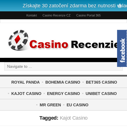
Získajte 30 zatočení zdarma bez nutnosti vkl
Kontakt
Casino Recenze CZ
Casino Portal 365
ROYAL PANDA
BOHEMIA CASINO
BET365 CASINO
KAJOT CASINO
ENERGY CASINO
UNIBET CASINO
MR GREEN
EU CASINO
Tagged:
Kajot Casino