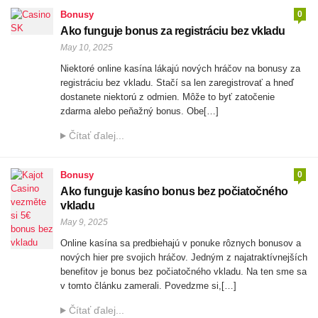
Bonusy
0
Ako funguje bonus za registráciu bez vkladu
May 10, 2025
Niektoré online kasína lákajú nových hráčov na bonusy za
registráciu bez vkladu. Stačí sa len zaregistrovať a hneď
dostanete niektorú z odmien. Môže to byť zatočenie
zdarma alebo peňažný bonus. Obe[…]
Čítať ďalej...
Bonusy
0
Ako funguje kasíno bonus bez počiatočného
vkladu
May 9, 2025
Online kasína sa predbiehajú v ponuke rôznych bonusov a
nových hier pre svojich hráčov. Jedným z najatraktívnejších
benefitov je bonus bez počiatočného vkladu. Na ten sme sa
v tomto článku zamerali. Povedzme si,[…]
Čítať ďalej...