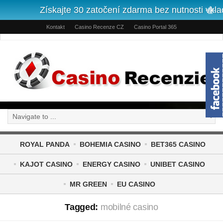
Získajte 30 zatočení zdarma bez nutnosti vkl
Kontakt
Casino Recenze CZ
Casino Portal 365
ROYAL PANDA
BOHEMIA CASINO
BET365 CASINO
KAJOT CASINO
ENERGY CASINO
UNIBET CASINO
MR GREEN
EU CASINO
Tagged:
mobilné casino