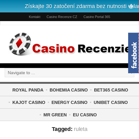
Získajte 30 zatočení zdarma bez nutnosti vkl
Kontakt
Casino Recenze CZ
Casino Portal 365
ROYAL PANDA
BOHEMIA CASINO
BET365 CASINO
KAJOT CASINO
ENERGY CASINO
UNIBET CASINO
MR GREEN
EU CASINO
Tagged:
ruleta