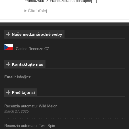
Francúzsku. Z Francúzska sa postupne[…]
Čítať ďalej...
Naše medzinárodné weby
Casino Recenze
CZ
Kontaktujte nás
Email:
info@cz
Prečítajte si
Recenzia automatu: Wild Melon
March 27, 2025
Recenzia automatu: Twin Spin