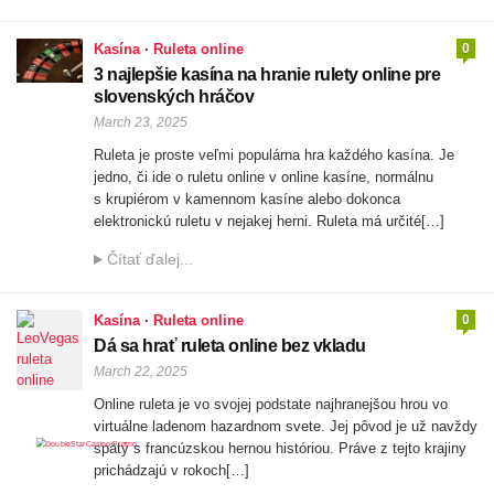
Kasína
·
Ruleta online
0
3 najlepšie kasína na hranie rulety online pre
slovenských hráčov
March 23, 2025
Ruleta je proste veľmi populárna hra každého kasína. Je
jedno, či ide o ruletu online v online kasíne, normálnu
s krupiérom v kamennom kasíne alebo dokonca
elektronickú ruletu v nejakej herni. Ruleta má určité[…]
Čítať ďalej...
Kasína
·
Ruleta online
0
Dá sa hrať ruleta online bez vkladu
March 22, 2025
Online ruleta je vo svojej podstate najhranejšou hrou vo
virtuálne ladenom hazardnom svete. Jej pôvod je už navždy
spätý s francúzskou hernou históriou. Práve z tejto krajiny
prichádzajú v rokoch[…]