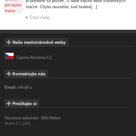
je potrebné sa pozrieť, či dané kasíno berie slovenských
hráčov. Chybu neurobíte, keď budete[…]
Čítať ďalej...
Naše medzinárodné weby
Casino Recenze
CZ
Kontaktujte nás
Email:
info@cz
Prečítajte si
Recenzia automatu: Wild Melon
March 27, 2025