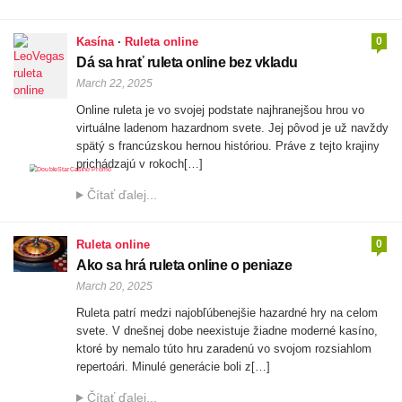
Kasína
·
Ruleta online
0
Dá sa hrať ruleta online bez vkladu
March 22, 2025
Online ruleta je vo svojej podstate najhranejšou hrou vo
virtuálne ladenom hazardnom svete. Jej pôvod je už navždy
spätý s francúzskou hernou históriou. Práve z tejto krajiny
prichádzajú v rokoch[…]
Čítať ďalej...
Ruleta online
0
Ako sa hrá ruleta online o peniaze
March 20, 2025
Ruleta patrí medzi najobľúbenejšie hazardné hry na celom
svete. V dnešnej dobe neexistuje žiadne moderné kasíno,
ktoré by nemalo túto hru zaradenú vo svojom rozsiahlom
repertoári. Minulé generácie boli z[…]
Čítať ďalej...