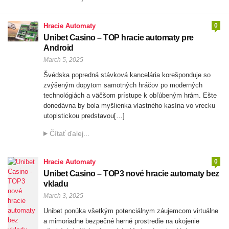
Hracie Automaty
0
Unibet Casino – TOP hracie automaty pre
Android
March 5, 2025
Švédska popredná stávková kancelária korešponduje so
zvýšeným dopytom samotných hráčov po moderných
technológiách a väčšom prístupe k obľúbeným hrám. Ešte
donedávna by bola myšlienka vlastného kasína vo vrecku
utopistickou predstavou[…]
Čítať ďalej...
Hracie Automaty
0
Unibet Casino – TOP3 nové hracie automaty bez
vkladu
March 3, 2025
Unibet ponúka všetkým potenciálnym záujemcom virtuálne
a mimoriadne bezpečné herné prostredie na ukojenie