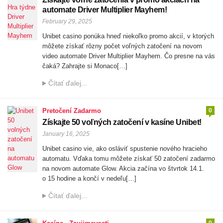
automate Driver Multiplier Mayhem!
February 29, 2025
Unibet casino ponúka hneď niekoľko promo akcií, v ktorých
môžete získať rôzny počet voľných zatočení na novom
video automate Driver Multiplier Mayhem. Čo presne na vás
čaká? Zahrajte si Monaco[…]
Čítať ďalej...
Pretočení Zadarmo
0
Získajte 50 voľných zatočení v kasíne Unibet!
January 16, 2025
Unibet casino vie, ako osláviť spustenie nového hracieho
automatu. Vďaka tomu môžete získať 50 zatočení zadarmo
na novom automate Glow. Akcia začína vo štvrtok 14.1.
o 15 hodine a končí v nedeľu[…]
Čítať ďalej...
0