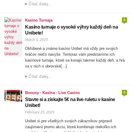
Čítať ďalej...
Kasino Turnaja
0
Kasíno turnaje o vysoké výhry každý deň na
Unibete!
March 5, 2025
Obľúbené a známe kasíno Unibet má vždy pre svojich
hráčov niečo navyše. Tentoraz vám predstavíme ich
kasínové turnaje, ktoré sa konajú takmer každý deň, a hrá
sa v nich o obrovské[…]
Čítať ďalej...
Bonusy
·
Kasína
·
Live Casino
0
Stavte si a získajte 5€ na live ruletu v kasíne
Unibet!
February 25, 2025
Unibet si pre všetkých svojich zákazníkov pripravil
zaujímavú promo akciu, ktorá kombinuje niekoľko ich