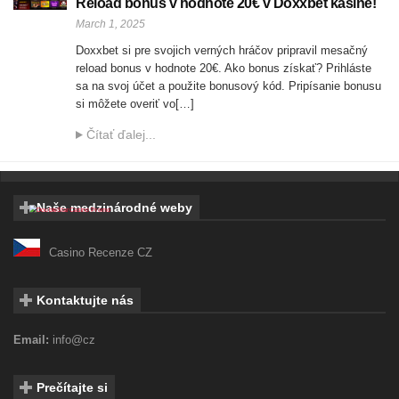
Reload bonus v hodnote 20€ v Doxxbet kasíne!
March 1, 2025
Doxxbet si pre svojich verných hráčov pripravil mesačný
reload bonus v hodnote 20€. Ako bonus získať? Prihláste
sa na svoj účet a použite bonusový kód. Pripísanie bonusu
si môžete overiť vo[…]
Čítať ďalej...
Naše medzinárodné weby
Casino Recenze
CZ
Kontaktujte nás
Email:
info@cz
Prečítajte si